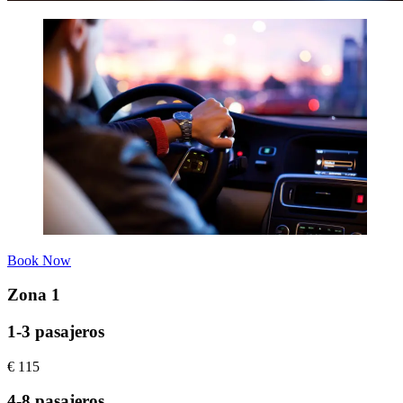
Book Now
Zona 1
1-3 pasajeros
€
115
4-8 pasajeros