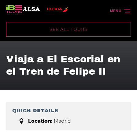
Skip to primary navigation
Skip to content
Skip to footer
MENU
SEE ALL TOURS
Viaja a El Escorial en
el Tren de Felipe II
QUICK DETAILS
Location:
Madrid