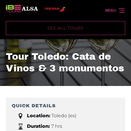
Skip to primary navigation
Skip to content
Skip to footer
MENU
SEE ALL TOURS
Tour Toledo: Cata de
Vinos & 3 monumentos
QUICK DETAILS
Location:
Toledo (es)
Duration:
7 hrs